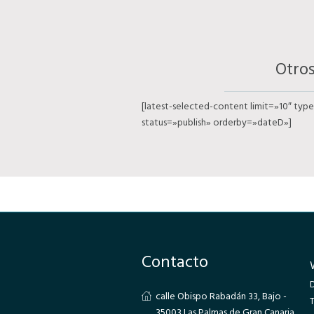
Otro
[latest-selected-content limit=»10″ typ
status=»publish» orderby=»dateD»]
Contacto
calle Obispo Rabadán 33, Bajo -
T
35003 Las Palmas de Gran Canaria