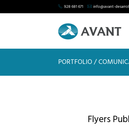
928 681 671
info@avant-desarro
PORTFOLIO / COMUNIC
Flyers Publ