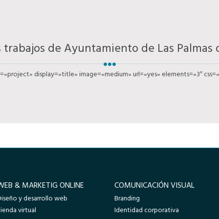
s trabajos de Ayuntamiento de Las Palmas 
e=»project» display=»title» image=»medium» url=»yes» elements=»3″ css=»
WEB & MARKETIG ONLINE
COMUNICACIÓN VISUAL
Diseño y desarrollo web
Branding
ienda virtual
Identidad corporativa