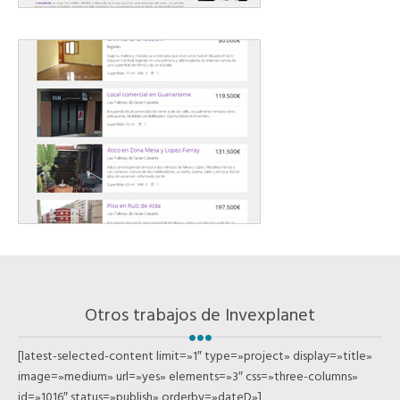
Otros trabajos de Invexplanet
[latest-selected-content limit=»1″ type=»project» display=»title»
image=»medium» url=»yes» elements=»3″ css=»three-columns»
id=»1016″ status=»publish» orderby=»dateD»]